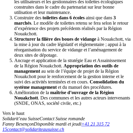
les utilisateurs et les gestionnaires des toilettes écologiques
construites dans le cadre du partenariat sur leur bonne
utilisation et leur maintenance.
Construire des
toilettes dans 6 écoles
ainsi que dans
3
marchés
. Le modèle de toilettes retenu se fera selon le retour
d’expérience des projets précédents réalisés par la Région
Nouakchott.
Structurer la filière des boues de vidange
à Nouakchott, via
la mise à jour du cadre législatif et règlementaire ; appui à la
réorganisation du service de vidange et l’aménagement de
deux sites de dépotage.
Ancrage et application de la stratégie Eau et Assainissement
de la Région Nouakchott.
Appropriation des outils de
management
au sein de l’équipe de projet de la Région
Nouakchott pour le renforcement de la gestion interne et le
suivi des activités terminées et en cours.
Consolidation du
système management
et du manuel des procédures.
Amélioration de la
maîtrise d’ouvrage de la Région
Nouakchott
. Des communes et les autres acteurs intervenants
(SNDE, ONAS, société civile, etc.)
Vers le haut
Solidarit’eau Suisse
Contact Suisse romande
Fanny Besençon
Disponible mardi et jeudi
+41 21 315 72
15
contact@solidariteausuisse.ch