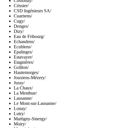
Cossonay
/
Crissier
/
CSD Ingénieurs SA
/
Cuarnens
/
Cugy
/
Denges
/
Dizy
/
Eau de Fribourg
/
Echandens
/
Ecublens
/
Epalinges
/
Estavayer
/
Etagnières
/
Gollion
/
Hautemorges
/
Jouxtens-Mézery
/
Jussy
/
La Chaux
/
La Menthue
/
Lausanne
/
Le Mont-sur-Lausanne
/
Lonay
/
Lutry
/
Martigny-Sinergy
/
Moiry
/