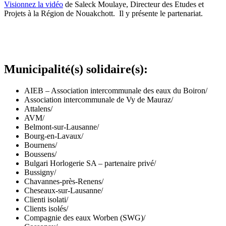
Visionnez la vidéo
de Saleck Moulaye, Directeur des Etudes et
Projets à la Région de Nouakchott. Il y présente le partenariat.
Municipalité(s) solidaire(s)
:
AIEB – Association intercommunale des eaux du Boiron
/
Association intercommunale de Vy de Mauraz
/
Attalens
/
AVM
/
Belmont-sur-Lausanne
/
Bourg-en-Lavaux
/
Bournens
/
Boussens
/
Bulgari Horlogerie SA – partenaire privé
/
Bussigny
/
Chavannes-près-Renens
/
Cheseaux-sur-Lausanne
/
Clienti isolati
/
Clients isolés
/
Compagnie des eaux Worben (SWG)
/