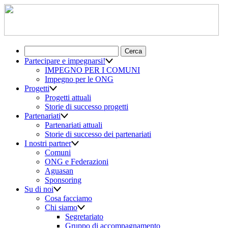
Ricerca
per:
Partecipare e impegnarsi!
IMPEGNO PER I COMUNI
Impegno per le ONG
Progetti
Progetti attuali
Storie di successo progetti
Partenariati
Partenariati attuali
Storie di successo dei partenariati
I nostri partner
Comuni
ONG e Federazioni
Aguasan
Sponsoring
Su di noi
Cosa facciamo
Chi siamo
Segretariato
Gruppo di accompagnamento