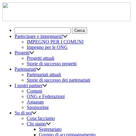
Ricerca
per:
Partecipare e impegnarsi!
IMPEGNO PER I COMUNI
Impegno per le ONG
Progetti
Progetti attuali
Storie di successo progetti
Partenariati
Partenariati attuali
Storie di successo dei partenariati
I nostri partner
Comuni
ONG e Federazioni
Aguasan
Sponsoring
Su di noi
Cosa facciamo
Chi siamo
Segretariato
Gruppo di accompagnamento