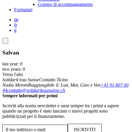
Gruppo di accompagnamento
Formulari
de
fr
it
Salvan
last year: 0
two years: 0
Verso l'alto
Solidarit’eau Suisse
Contatto Ticino
Nadia Meroni
Raggiungibile il: Lun, Mar, Giov e Ven
+41 91 807 60
44
contatto@solidariteausuisse.ch
Sempre informati per primi
Iscriviti alla nostra newsletter e sarai sempre tra i primi a sapere
quando un progetto è stato lanciato o nuovi progetti sono
pubblicizzati per il finanziamento.