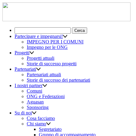
Ricerca
per:
Partecipare e impegnarsi!
IMPEGNO PER I COMUNI
Impegno per le ONG
Progetti
Progetti attuali
Storie di successo progetti
Partenariati
Partenariati attuali
Storie di successo dei partenariati
I nostri partner
Comuni
ONG e Federazioni
Aguasan
Sponsoring
Su di noi
Cosa facciamo
Chi siamo
Segretariato
Gruppo di accompagnamento