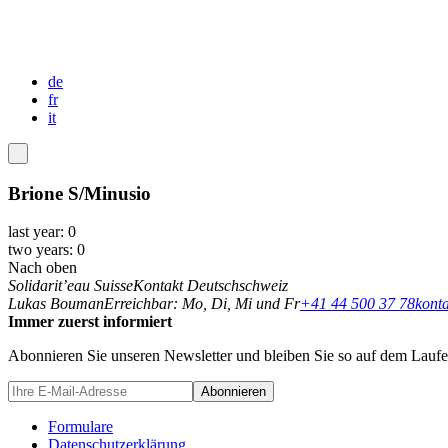
Formulare
de
fr
it
Brione S/Minusio
last year: 0
two years: 0
Nach oben
Solidarit’eau Suisse
Kontakt Deutschschweiz
Lukas Bouman
Erreichbar: Mo, Di, Mi und Fr
+41 44 500 37 78
kont
Immer zuerst informiert
Abonnieren Sie unseren Newsletter und bleiben Sie so auf dem Laufen
Formulare
Datenschutzerklärung