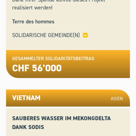
realisiert werden!
Terre des hommes
SOLIDARISCHE GEMEINDE(N)
LES PONTS-DE-MARTEL,
SAINT-IMIER,
VAL DE
BAGNES,
WASSERVERSORGUNG HERISAU
GESAMMELTER SOLIDARITÄTSBEITRAG
CHF 56’000
VIETNAM
ASIEN
SAUBERES WASSER IM MEKONGDELTA
DANK SODIS