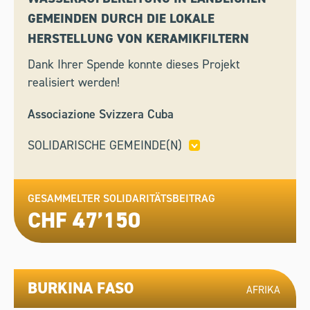
GEMEINDEN DURCH DIE LOKALE
HERSTELLUNG VON KERAMIKFILTERN
Dank Ihrer Spende konnte dieses Projekt
realisiert werden!
Associazione Svizzera Cuba
SOLIDARISCHE GEMEINDE(N)
ARBEDO-CASTIONE,
BASEL,
COLLINA D’ORO,
COMANO,
LIESTAL,
ORSELINA,
RIVA SAN
VITALE,
GESAMMELTER SOLIDARITÄTSBEITRAG
STABIO
CHF 47’150
BURKINA FASO
AFRIKA