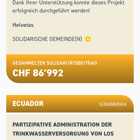
Dank Ihrer Unterstützung konnte dieses Projekt
erfolgreich durchgeführt werden!
Helvetas
SOLIDARISCHE GEMEINDE(N)
ABTWIL,
BLUMENSTEIN,
BREGAGLIA,
CLARO
(ORA BELLINZONA),
DISENTIS,
GIUBIASCO,
GRANCIA,
GESAMMELTER SOLIDARITÄTSBEITRAG
LUMINO,
MUZZANO,
POLLEGIO,
CHF 86’992
SEELÄNDISCHE WASSERVERSORGUNG (SWG),
STABIO,
WETTINGEN
ECUADOR
SÜDAMERIKA
PARTIZIPATIVE ADMINISTRATION DER
TRINKWASSERVERSORGUNG VON LOS