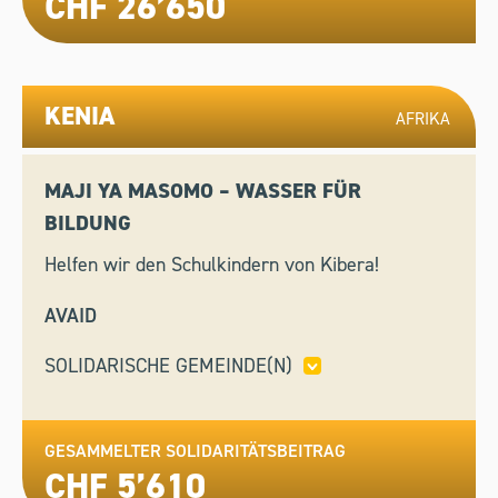
CHF 26’650
KENIA
AFRIKA
MAJI YA MASOMO – WASSER FÜR
BILDUNG
Helfen wir den Schulkindern von Kibera!
AVAID
SOLIDARISCHE GEMEINDE(N)
KLOSTERS-SERNEUS,
TORRICELLA-TAVERNE
GESAMMELTER SOLIDARITÄTSBEITRAG
CHF 5’610