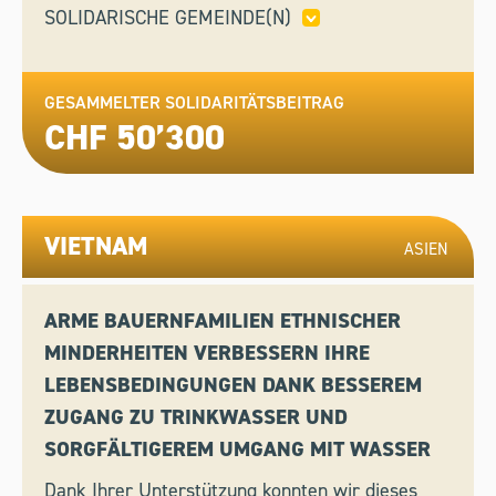
SOLIDARISCHE GEMEINDE(N)
AARAU,
BEINWIL AM SEE,
CUGNASCO-GERRA,
FIESCH,
HINWIL,
OBERGLATT,
SEMPACH,
VAZ/OBERVAZ,
GESAMMELTER SOLIDARITÄTSBEITRAG
WASSERVERSORGUNG
CHF 50’300
HERISAU,
WOHLEN BEI BERN
VIETNAM
ASIEN
ARME BAUERNFAMILIEN ETHNISCHER
MINDERHEITEN VERBESSERN IHRE
LEBENSBEDINGUNGEN DANK BESSEREM
ZUGANG ZU TRINKWASSER UND
SORGFÄLTIGEREM UMGANG MIT WASSER
Dank Ihrer Unterstützung konnten wir dieses