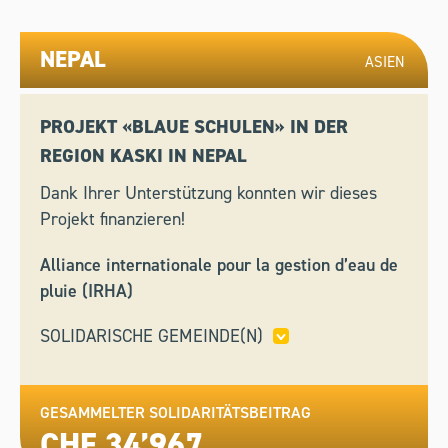
NEPAL
ASIEN
PROJEKT «BLAUE SCHULEN» IN DER
REGION KASKI IN NEPAL
Dank Ihrer Unterstützung konnten wir dieses
Projekt finanzieren!
Alliance internationale pour la gestion d’eau de
pluie (IRHA)
SOLIDARISCHE GEMEINDE(N)
BERNEX,
BEVER,
FOUNEX,
LANCY,
MEINIER,
VAL DE BAGNES,
VANDOEUVRES,
WOHLEN BEI
BERN
GESAMMELTER SOLIDARITÄTSBEITRAG
CHF 34’967