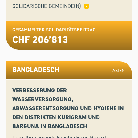
SOLIDARISCHE GEMEINDE(N)
BIOGGIO,
CADEMPINO,
LAMONE,
LOCARNO,
LUGANO,
MENDRISIO,
MUZZANO,
VAZ/OBERVAZ,
GESAMMELTER SOLIDARITÄTSBEITRAG
VEZIA
CHF 206’813
BANGLADESCH
ASIEN
VERBESSERUNG DER
WASSERVERSORGUNG,
ABWASSERENTSORGUNG UND HYGIENE IN
DEN DISTRIKTEN KURIGRAM UND
BARGUNA IN BANGLADESCH
Dank Ihrer Spende konnte dieses Projekt