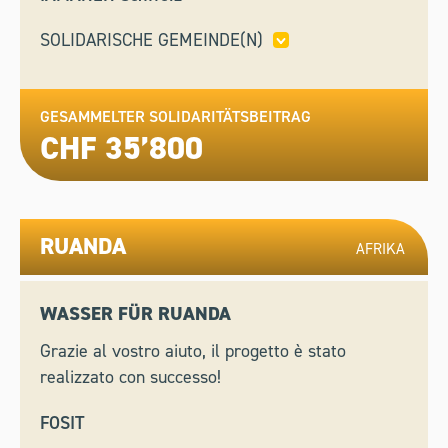
SOLIDARISCHE GEMEINDE(N)
FRENKENDORF,
WASSERVERSORGUNG
HERISAU,
WIL,
ZOLLIKON
GESAMMELTER SOLIDARITÄTSBEITRAG
CHF 35’800
RUANDA
AFRIKA
WASSER FÜR RUANDA
Grazie al vostro aiuto, il progetto è stato
realizzato con successo!
FOSIT