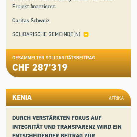
Projekt finanzieren!
Caritas Schweiz
SOLIDARISCHE GEMEINDE(N)
ADLISWIL,
ASCONA,
BERN,
DISENTIS,
SAMEDAN,
SION,
WETTINGEN,
ZELL
GESAMMELTER SOLIDARITÄTSBEITRAG
CHF 287’319
KENIA
AFRIKA
DURCH VERSTÄRKTEN FOKUS AUF
INTEGRITÄT UND TRANSPARENZ WIRD EIN
ENTSCHEIDENDER BEITRAG ZUR