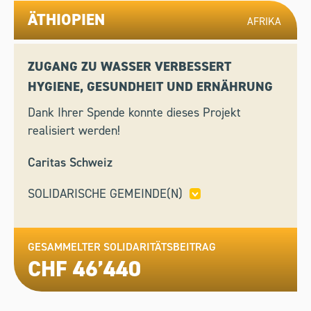
ÄTHIOPIEN
AFRIKA
ZUGANG ZU WASSER VERBESSERT
HYGIENE, GESUNDHEIT UND ERNÄHRUNG
Dank Ihrer Spende konnte dieses Projekt
realisiert werden!
Caritas Schweiz
SOLIDARISCHE GEMEINDE(N)
ALTDORF,
LA PUNT CHAMUES-CH,
PFEFFINGEN,
WASSERVERSORGUNG HERISAU,
WIL
GESAMMELTER SOLIDARITÄTSBEITRAG
CHF 46’440