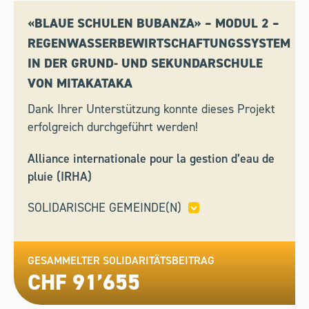
«BLAUE SCHULEN BUBANZA» – MODUL 2 –
REGENWASSERBEWIRTSCHAFTUNGSSYSTEM
IN DER GRUND- UND SEKUNDARSCHULE
VON MITAKATAKA
Dank Ihrer Unterstützung konnte dieses Projekt
erfolgreich durchgeführt werden!
Alliance internationale pour la gestion d’eau de
pluie (IRHA)
SOLIDARISCHE GEMEINDE(N)
ASCONA,
BARDONNEX,
LANCY,
LE GRAND-
SACONNEX,
MEINIER,
ONEX,
SION,
VANDOEUVRES
GESAMMELTER SOLIDARITÄTSBEITRAG
CHF 91’655